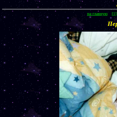
на главную
[1]
Пер