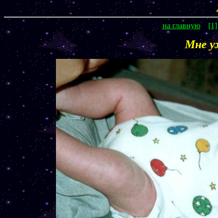
на главную
[1]
Мне у