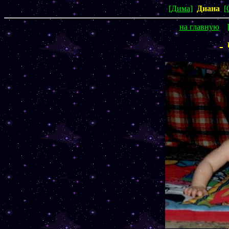
[Дима]
Диана
[
на главную
-