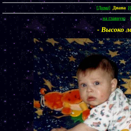
[Дима]
Диана
[
на главную
- Высоко л