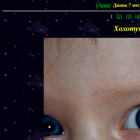
[Дима]
Диана 7 мес
1
[2]
[3]
[4
Хохоту