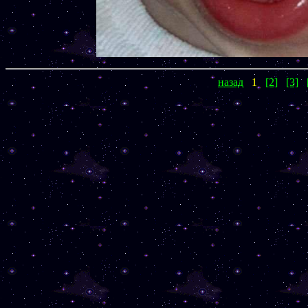
назад
1
[2]
[3]