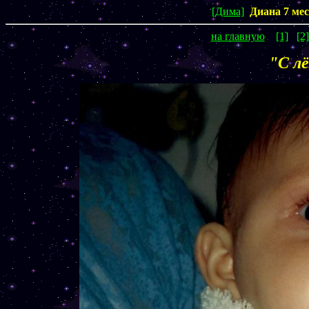
[Дима]
Диана 7 мес
на главную
[1]
[2]
"С л