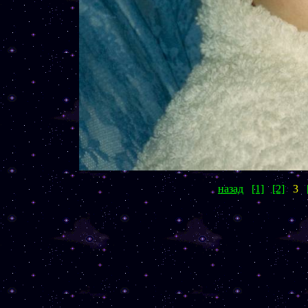
назад
[1]
[2]
3