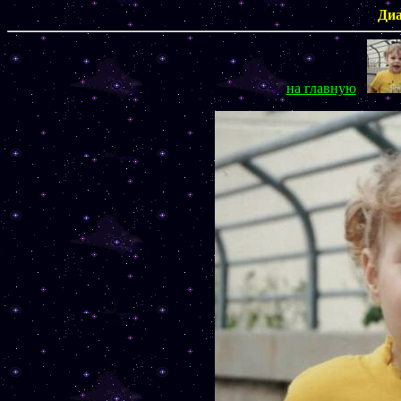
Диа
на главную