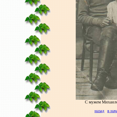
С мужем Михаил
назад
в нач