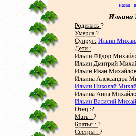
назад
в
Ильина 
Родилась
?
Умерла
?
Супруг:
Ильин Михаи
Дети :
Ильин Фёдор Михайл
Ильин Дмитрий Миха
Ильин Иван Михайло
Ильина Александра М
Ильин Николай Миха
Ильина Анна Михайл
Ильин Василий Миха
Отец :
?
Мать :
?
Братья :
?
Сёстры :
?