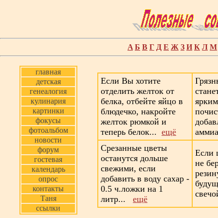
A
Б
В
Г
Д
Е
Ж
З
И
К
Л
М
главная
Если Вы хотите
Грязн
детская
отделить желток от
стане
генеалогия
белка, отбейте яйцо в
ярким
кулинария
картинки
блюдечко, накройте
почис
фокусы
желток рюмкой и
добав
фотоальбом
теперь белок...
ещё
аммиа
новости
Срезанные цветы
форум
Если 
останутся дольше
гостевая
не бе
свежими, если
календарь
резин
добавить в воду сахар -
опрос
будущ
0.5 ч.ложки на 1
контакты
свечо
Таня
литр...
ещё
ссылки